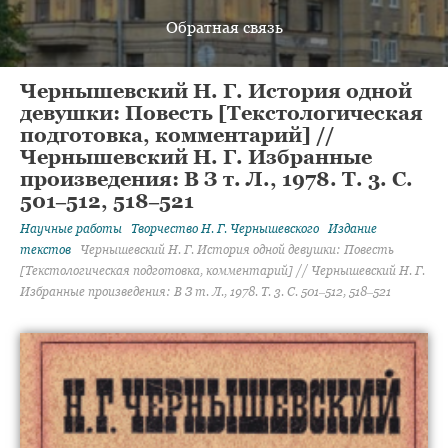
Обратная связь
Чернышевский Н. Г. История одной
девушки: Повесть [Текстологическая
подготовка, комментарий] //
Чернышевский Н. Г. Избранные
произведения: В З т. Л., 1978. Т. 3. С.
501‒512, 518‒521
Научные работы
Творчество
Н. Г. Чернышевского
Издание
текстов
Чернышевский Н. Г. История одной девушки: Повесть
[Текстологическая подготовка, комментарий] // Чернышевский Н. Г.
Избранные произведения: В З т. Л., 1978. Т. 3. С. 501‒512, 518‒521